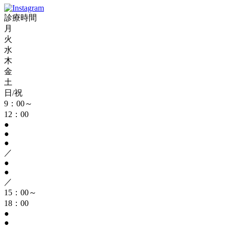
診療時間
月
火
水
木
金
土
日/祝
9：00～
12：00
●
●
●
／
●
●
／
15：00～
18：00
●
●