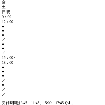
金
土
日/祝
9：00～
12：00
●
●
●
／
●
●
／
15：00～
18：00
●
●
●
／
●
／
／
受付時間は8:45～11:45、15:00～17:45です。