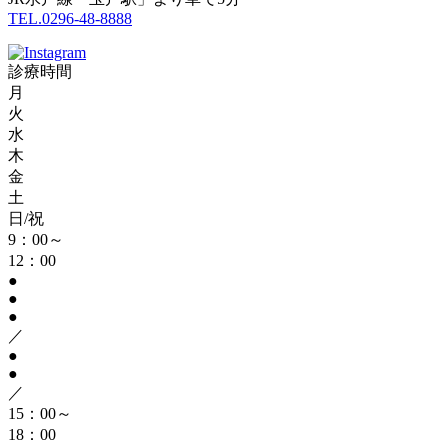
TEL.0296-48-8888
診療時間
月
火
水
木
金
土
日/祝
9：00～
12：00
●
●
●
／
●
●
／
15：00～
18：00